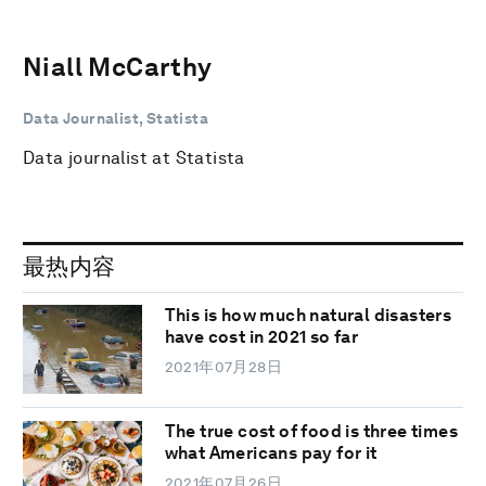
Niall McCarthy
Data Journalist, Statista
Data journalist at Statista
最热内容
This is how much natural disasters
have cost in 2021 so far
2021年07月28日
The true cost of food is three times
what Americans pay for it
2021年07月26日