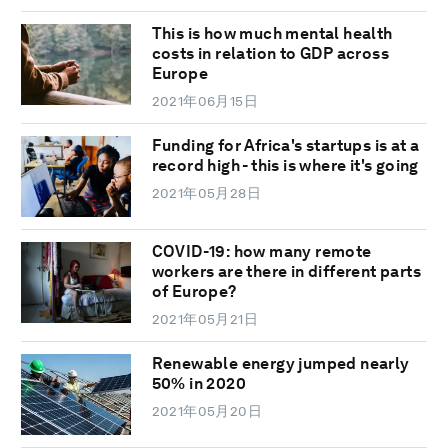
This is how much mental health
costs in relation to GDP across
Europe
2021年06月15日
Funding for Africa's startups is at a
record high - this is where it's going
2021年05月28日
COVID-19: how many remote
workers are there in different parts
of Europe?
2021年05月21日
Renewable energy jumped nearly
50% in 2020
2021年05月20日