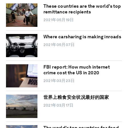
These countries are the world's top
remittance recipients
2021年05月19日
Where carsharing is making inroads
2021年05月07日
FBI report: How much internet
crime cost the US in 2020
2021年03月23日
世界上粮食安全状况最好的国家
2021年03月17日
The world's top countries for food