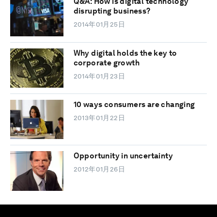
Q&A: How is digital technology
disrupting business?
2014年01月25日
Why digital holds the key to
corporate growth
2014年01月23日
10 ways consumers are changing
2013年01月22日
Opportunity in uncertainty
2012年01月26日