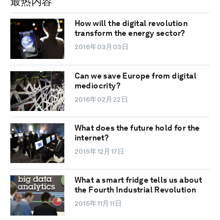
最热内容
How will the digital revolution
transform the energy sector?
2016年03月03日
Can we save Europe from digital
mediocrity?
2016年02月22日
What does the future hold for the
internet?
2015年12月17日
What a smart fridge tells us about
the Fourth Industrial Revolution
2015年11月11日