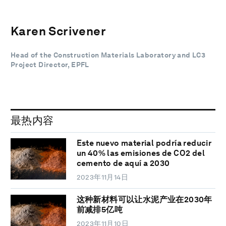
Karen Scrivener
Head of the Construction Materials Laboratory and LC3
Project Director, EPFL
最热内容
Este nuevo material podría reducir
un 40% las emisiones de CO2 del
cemento de aquí a 2030
2023年11月14日
这种新材料可以让水泥产业在2030年
前减排5亿吨
2023年11月10日