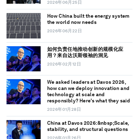
2026年06月25日
How China built the energy system
the world now needs
2026年06月22日
如何负责任地推动创新的规模化应
用？来自达沃斯领袖的洞见
2026年02月12日
We asked leaders at Davos 2026,
how can we deploy innovation and
technology at scale and
responsibly? Here's what they said
2026年01月28日
China at Davos 2026:&nbsp;Scale,
stability, and structural questions
2026年01月26日