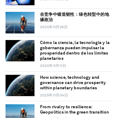
在竞争中锻造韧性：绿色转型中的地
缘政治
2025年11月26日
Cómo la ciencia, la tecnología y la
gobernanza pueden impulsar la
prosperidad dentro de los límites
planetarios
2025年11月11日
How science, technology and
governance can drive prosperity
within planetary boundaries
2025年11月04日
From rivalry to resilience:
Geopolitics in the green transition