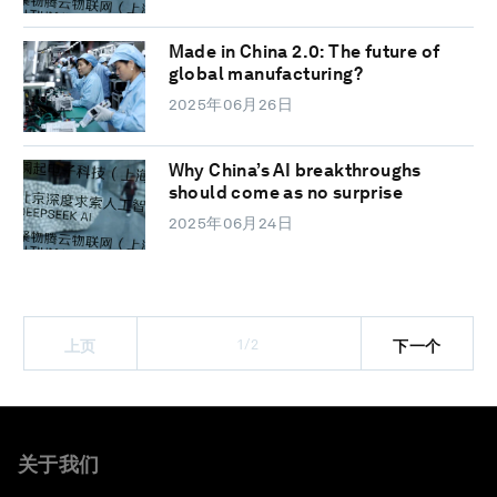
Made in China 2.0: The future of
global manufacturing?
2025年06月26日
Why China’s AI breakthroughs
should come as no surprise
2025年06月24日
1/2
上页
下一个
关于我们