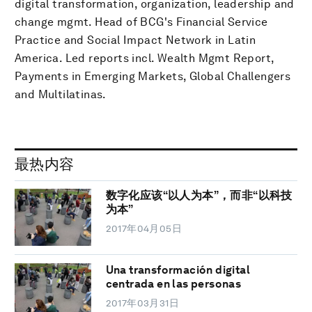
digital transformation, organization, leadership and
change mgmt. Head of BCG's Financial Service
Practice and Social Impact Network in Latin
America. Led reports incl. Wealth Mgmt Report,
Payments in Emerging Markets, Global Challengers
and Multilatinas.
最热内容
数字化应该“以人为本”，而非“以科技
为本”
2017年04月05日
Una transformación digital
centrada en las personas
2017年03月31日