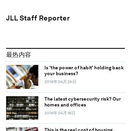
JLL Staff Reporter
最热内容
Is 'the power of habit' holding back
your business?
2016年04月26日
The latest cybersecurity risk? Our
homes and offices
2016年04月18日
This is the real cost of housing