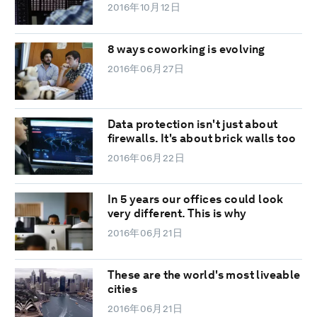
2016年10月12日
8 ways coworking is evolving
2016年06月27日
Data protection isn't just about
firewalls. It's about brick walls too
2016年06月22日
In 5 years our offices could look
very different. This is why
2016年06月21日
These are the world's most liveable
cities
2016年06月21日