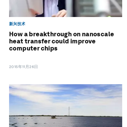
新兴技术
How a breakthrough on nanoscale
heat transfer could improve
computer chips
2015年11月26日