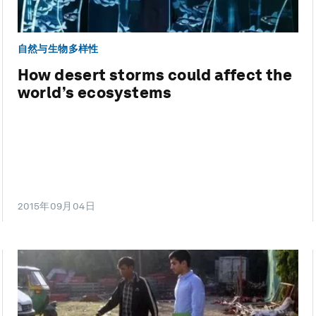
自然与生物多样性
How desert storms could affect the
world’s ecosystems
2015年09月04日