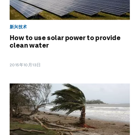
新兴技术
How to use solar power to provide
clean water
2015年10月13日