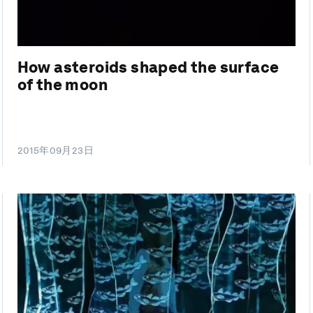
How asteroids shaped the surface
of the moon
2015年09月23日