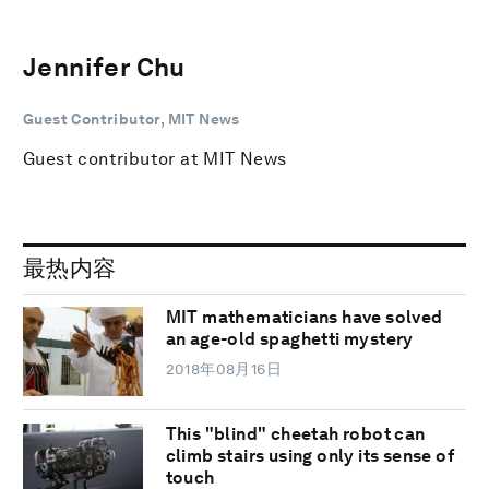
Jennifer Chu
Guest Contributor, MIT News
Guest contributor at MIT News
最热内容
MIT mathematicians have solved
an age-old spaghetti mystery
2018年08月16日
This "blind" cheetah robot can
climb stairs using only its sense of
touch