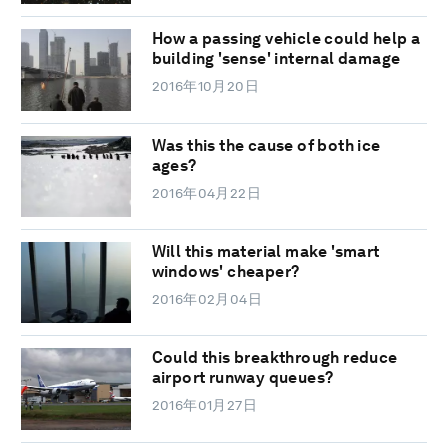
How a passing vehicle could help a
building 'sense' internal damage
2016年10月20日
Was this the cause of both ice
ages?
2016年04月22日
Will this material make 'smart
windows' cheaper?
2016年02月04日
Could this breakthrough reduce
airport runway queues?
2016年01月27日