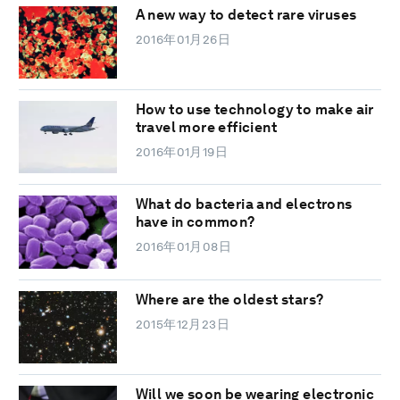
A new way to detect rare viruses
2016年01月26日
How to use technology to make air
travel more efficient
2016年01月19日
What do bacteria and electrons
have in common?
2016年01月08日
Where are the oldest stars?
2015年12月23日
Will we soon be wearing electronic