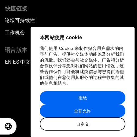
快捷链接
论坛可持续性
工作机会
本网站使用 cookie
我们使用 Cookie 来制作贴合用户需求的内
语言版本
容与广告、提供社交媒体功能以及分析我们
的流量。我们还会与社交媒体、广告和分析
EN
ES
中文
日本語
▪
▪
▪
合作伙伴分享您对我们网站的使用情况，这
些合作伙伴可能会将此类信息与您提供给他
们或他们在您使用其服务的过程中收集的其
他信息相结合。
拒绝
隐私政策和服务条款
全部允许
站点地图
自定义
©
2026
世界经济论坛
EN
ES
中文
日本語