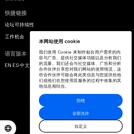
快捷链接
论坛可持续性
工作机会
本网站使用 cookie
我们使用 Cookie 来制作贴合用户需求的内
语言版本
容与广告、提供社交媒体功能以及分析我们
的流量。我们还会与社交媒体、广告和分析
EN
ES
中文
日本語
▪
▪
▪
合作伙伴分享您对我们网站的使用情况，这
些合作伙伴可能会将此类信息与您提供给他
们或他们在您使用其服务的过程中收集的其
他信息相结合。
拒绝
隐私政策和服务条款
全部允许
站点地图
自定义
©
2026
世界经济论坛
EN
ES
中文
日本語