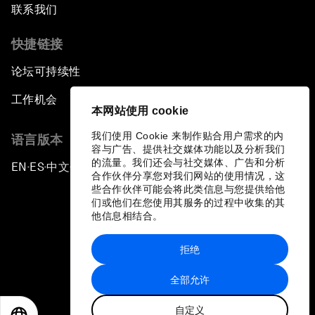
联系我们
快捷链接
论坛可持续性
工作机会
本网站使用 cookie
我们使用 Cookie 来制作贴合用户需求的内
语言版本
容与广告、提供社交媒体功能以及分析我们
的流量。我们还会与社交媒体、广告和分析
EN
ES
中文
日本語
▪
▪
▪
合作伙伴分享您对我们网站的使用情况，这
些合作伙伴可能会将此类信息与您提供给他
们或他们在您使用其服务的过程中收集的其
他信息相结合。
拒绝
隐私政策和服务条款
全部允许
站点地图
自定义
©
2026
世界经济论坛