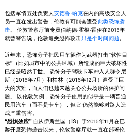
包括军情五处负责人
安德鲁·帕克
在内的高级安全人
员一直在发出警告，伦敦有可能会遭受
此类恐怖袭
击
。 伦敦警察厅前专员伯纳德·霍根·霍伊在2016年
就曾警告说，伦敦遭受恐怖攻击
只是个时间问题
。
近年来，恐怖分子把民用车辆作为武器打击“软性目
标”（比如城市中的公共区域）所造成的巨大破坏性
已经是昭然于世。 恐怖分子驾驶卡车冲入人群令尼
斯（2016年7月）和柏林（2016年12月）遭受了巨
大的灾难，而人们也越来越关心公共场所的保护问
题。 以伦敦为例，恐怖分子使用的似乎是一辆普通
民用汽车（而不是卡车），但它 仍然能够对路人造
成严重伤害。
“恐惧效应”
自从伊斯兰国（IS）于2015年11月在巴
黎开展恐怖袭击以来，伦敦警察厅就一直在部署伦