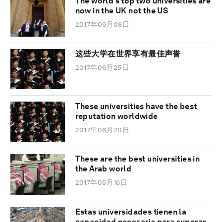
The world's top two universities are
now in the UK not the US
2017年09月08日
这些大学在世界享有最佳声誉
2017年06月25日
These universities have the best
reputation worldwide
2017年06月20日
These are the best universities in
the Arab world
2017年05月16日
Estas universidades tienen la
capacidad necesaria para superar