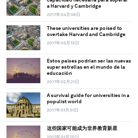
a Harvard y Cambridge
2017年04月06日
These universities are poised to
overtake Harvard and Cambridge
2017年03月13日
Estos países podrían ser las nuevas
super estrellas en el mundo de la
educación
2017年02月21日
A survival guide for universities in a
populist world
2017年01月31日
这些国家可能成为世界教育新星
2017年01月25日