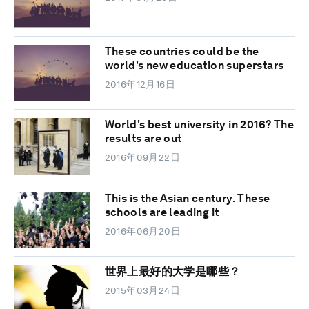
These countries could be the
world's new education superstars
2016年12月16日
World's best university in 2016? The
results are out
2016年09月22日
This is the Asian century. These
schools are leading it
2016年06月20日
世界上最好的大学是哪些？
2015年03月24日