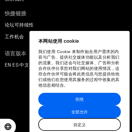
快捷链接
论坛可持续性
工作机会
本网站使用 cookie
我们使用 Cookie 来制作贴合用户需求的内
语言版本
容与广告、提供社交媒体功能以及分析我们
的流量。我们还会与社交媒体、广告和分析
EN
ES
中文
日本語
▪
▪
▪
合作伙伴分享您对我们网站的使用情况，这
些合作伙伴可能会将此类信息与您提供给他
们或他们在您使用其服务的过程中收集的其
他信息相结合。
拒绝
隐私政策和服务条款
全部允许
站点地图
自定义
©
2026
世界经济论坛
EN
ES
中文
日本語