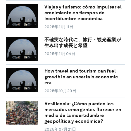
Viajes y turismo: cómo impulsar el
crecimiento en tiempos de
incertidumbre económica
2025年11月11日
不確実な時代に、旅行・観光産業が
生み出す成長と希望
2025年11月04日
How travel and tourism can fuel
growth in an uncertain economic
era
2025年10月29日
Resiliencia: ¿Cómo pueden los
mercados emergentes florecer en
medio de la incertidumbre
geopolítica y económica?
2025年07月21日