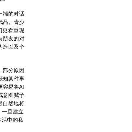
一端的对话
代品。青少
们更看重现
与朋友的对
伪造以及个
，部分原因
获知某件事
容易将AI
或意图赋予
很自然地将
。一旦建立
生活中的私