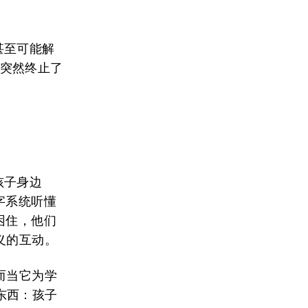
甚至可能解
妇突然终止了
孩子身边
字系统听懂
困住，他们
义的互动。
而当它为学
东西：孩子