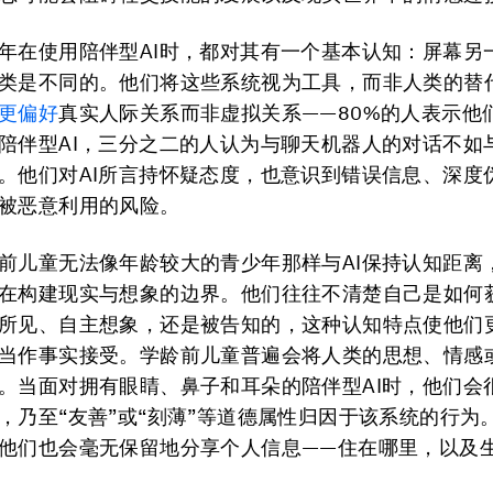
年在使用陪伴型AI时，都对其有一个基本认知：屏幕另
类是不同的。他们将这些系统视为工具，而非人类的替
更偏好
真实人际关系而非虚拟关系——80%的人表示他
陪伴型AI，三分之二的人认为与聊天机器人的对话不如
。他们对AI所言持怀疑态度，也意识到错误信息、深度
被恶意利用的风险。
前儿童无法像年龄较大的青少年那样与AI保持认知距离
在构建现实与想象的边界。他们往往不清楚自己是如何
所见、自主想象，还是被告知的，这种认知特点使他们更
当作事实接受。学龄前儿童普遍会将人类的思想、情感
。当面对拥有眼睛、鼻子和耳朵的陪伴型AI时，他们会
，乃至“友善”或“刻薄”等道德属性归因于该系统的行为
他们也会毫无保留地分享个人信息——住在哪里，以及