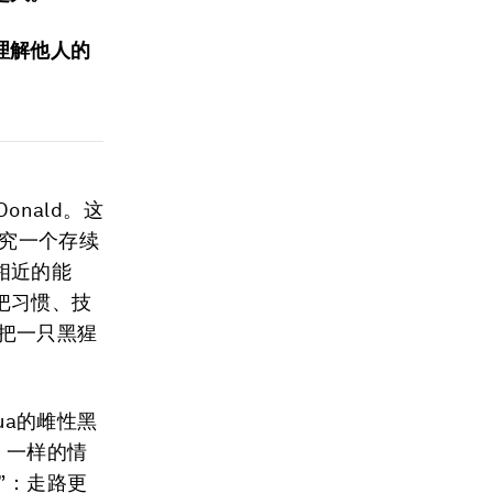
理解他人的
Donald。这
探究一个存续
相近的能
把习惯、技
：把一只黑猩
Gua的雌性黑
、一样的情
”：走路更