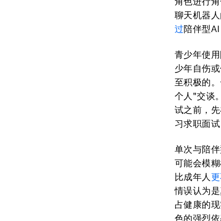
角色进行角
聊天机器人
过
陪伴型A
青少年使用
少年自伤或
至积极的。
个人"交谈
试之前，先
习求职面试
单次与陪伴
可能会模糊
比成年人
更
情误认为是
占健康的现
色的强烈依