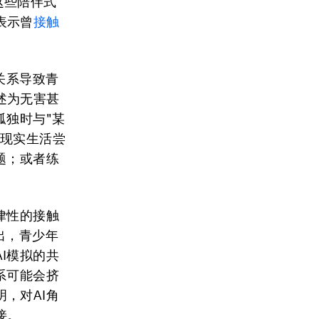
这些陪伴式
表示曾
接触
关系导致青
述为无害甚
孤独时与"某
在现实生活尝
题；或者练
律性的接触
出，青少年
I模拟的共
系可能会挤
，对AI角
接。