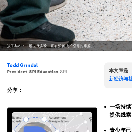
孩子与AI：一场世代实验，正在消解成长必需的摩擦。
Todd Grindal
本文章是
President, SRI Education
,
SRI
新经济与
分享：
一场持续
提供线索
青少年已