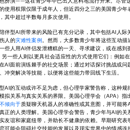
色扮演——这在青少年中已出人意料地流行开来。尽管
的使用权限仅限于成年人，但近四分之三的美国青少年
I，其中超过半数每月多次使用。
陪伴型AI所带来的风险已有充分记录，其中包括AI人际
伤人的
灾难性案例
。然而，大多数青少年将这些互动描
一些人用AI伴侣发泄糟糕的一天、寻求建议，或在感到
。另一些人则以更具社会适应性的方式使用它们：例如
在AI面前演练棘手的社交场景；通过对话探讨挑战或问
、冲突解决等技能，以便将这些能力带回线下生活。
型AI的互动或许不足为虑，但心理学家警告称，这种规
模拟关系与真实关系的界限。美国心理学会（APA）指
不倾向于
质疑聊天机器人的准确性或其意图，并可能将A
真正的人类理解。美国心理学会警告，青少年与AI的关
实友谊和家庭纽带，并助长不健康的依赖。早期研究表明
恋可能会阻碍社交技能的发展以及现实世界中的情感连