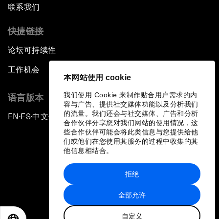
联系我们
快捷链接
论坛可持续性
工作机会
本网站使用 cookie
我们使用 Cookie 来制作贴合用户需求的内
语言版本
容与广告、提供社交媒体功能以及分析我们
的流量。我们还会与社交媒体、广告和分析
EN
ES
中文
日本語
▪
▪
▪
合作伙伴分享您对我们网站的使用情况，这
些合作伙伴可能会将此类信息与您提供给他
们或他们在您使用其服务的过程中收集的其
他信息相结合。
拒绝
隐私政策和服务条款
全部允许
站点地图
自定义
©
2026
世界经济论坛