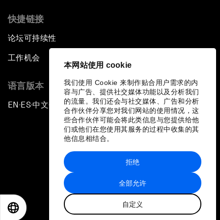
快捷链接
论坛可持续性
工作机会
本网站使用 cookie
我们使用 Cookie 来制作贴合用户需求的内
语言版本
容与广告、提供社交媒体功能以及分析我们
的流量。我们还会与社交媒体、广告和分析
EN
ES
中文
日本語
▪
▪
▪
合作伙伴分享您对我们网站的使用情况，这
些合作伙伴可能会将此类信息与您提供给他
们或他们在您使用其服务的过程中收集的其
他信息相结合。
拒绝
隐私政策和服务条款
全部允许
站点地图
自定义
©
2026
世界经济论坛
EN
ES
中文
日本語