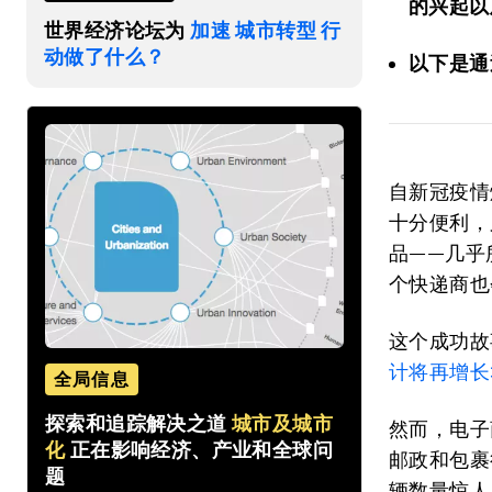
的兴起以
世界经济论坛为
加速 城市转型 行
动做了什么？
以下是通
自新冠疫情
十分便利，
品——几乎
个快递商也
这个成功故事
计将再增长
全局信息
探索和追踪解决之道
城市及城市
然而，电子
化
正在影响经济、产业和全球问
邮政和包裹行
题
辆数量惊人