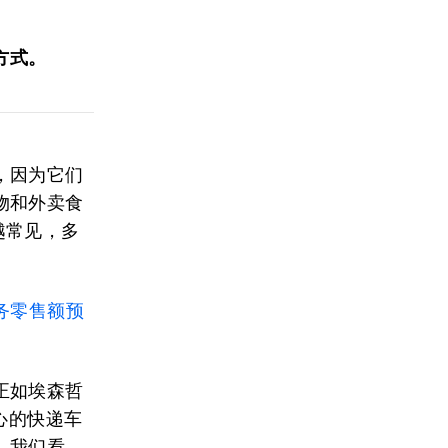
方式。
，因为它们
物和外卖食
越常见，多
务零售额预
正如埃森哲
中心的快递车
。我们看