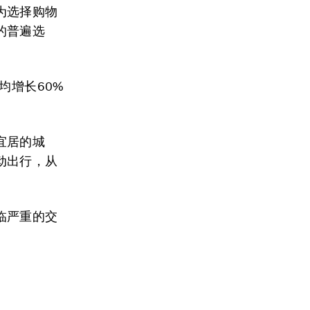
为选择购物
的普遍选
均增长60%
宜居的城
动出行，从
临严重的交
。