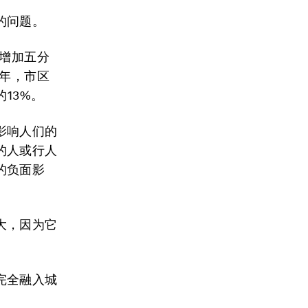
的问题。
会增加五分
0年，市区
13%。
影响人们的
的人或行人
的负面影
大，因为它
完全融入城