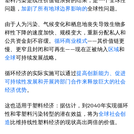
塑料污染是线性价值链浪费的结果，是一个全球性
问题，
加剧了所有地球边界影响的
全球性问题。
由于人为污染、气候变化和栖息地丧失导致生物多
样性下降的速度加快、规模变大，重新分配私人和
公共资金刻不容缓。
循环商业模式
——其价值链更
慢、更窄且封闭和可再生——现在正被纳入
区域
和
全球
可持续发展战略。
循环经济的实际实施可以通过
提高创新能力、促进
可持续性发展和开展跨部门合作来释放巨大的
社会
经济优势
。
这也适用于塑料经济：据估计，到2040年实现循环
性和零塑料污染转型的潜在效益，将为
全球社会创
造
比维持线性塑料经济的现状高出两倍的价值。