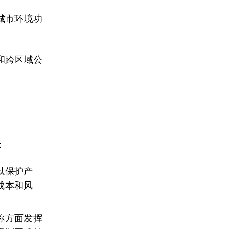
城市环境功
和跨区域公
：
以保护产
成本和风
称方面发挥