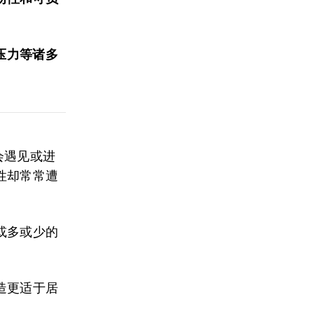
压力等诸多
会遇见或进
性却常常遭
或多或少的
造更适于居