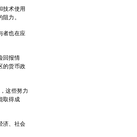
和技术使用
的阻力。
与者也在应
险回报情
区的货币政
到，这些努力
能取得成
经济、社会