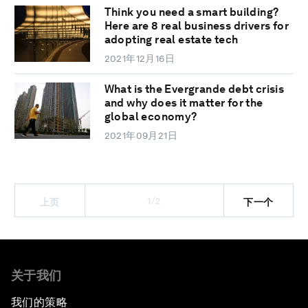
Think you need a smart building?
Here are 8 real business drivers for
adopting real estate tech
2021年12月16日
What is the Evergrande debt crisis
and why does it matter for the
global economy?
2021年09月21日
1/2
上页
下一个
关于我们
我们的策略