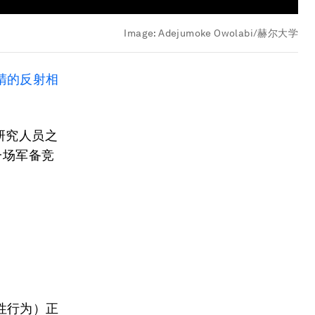
Image:
Adejumoke Owolabi/赫尔大学
睛的反射相
。
研究人员之
作一场军备竞
性行为）正