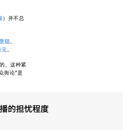
段
）并不总
受阻
。
美元
。
的。这种紧
众舆论”是