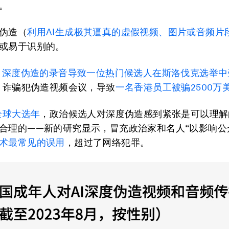
。
伪造（
利用
AI
生成极其逼真的虚假视频、图片或音频片
或易于识别的。
，
深度伪造的录音导致一位热门候选人在斯洛伐克选举中
初，诈骗犯伪造视频会议，导致
一名香港员工被骗
2500
万
全球大选年
，政治候选人对深度伪造感到紧张是可以理解
合理的——新的研究显示，冒充政治家和名人“以影响公
术最常见的误用
，超过了网络犯罪。