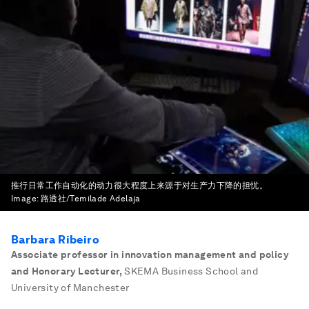
推行日常工作自动化的动力很大程度上来源于对生产力下降的担忧。
Image:
路透社/Temilade Adelaja
Barbara Ribeiro
Associate professor in innovation management and policy
and Honorary Lecturer
,
SKEMA Business School and
University of Manchester