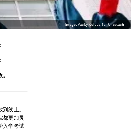
Image:
Vasily Koloda for Unsplash
；
；
效。
放到线上。
院都更加灵
学入学考试