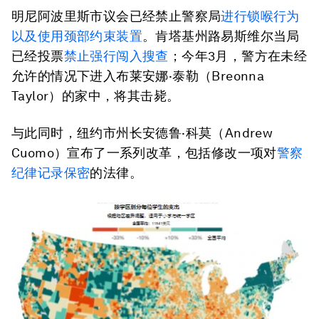
明尼阿波里斯市议会已经禁止警察局
进行锁喉行为
以及使用颈部约束装置
。肯塔基州路易斯维尔当局
已经投票
禁止强行闯入搜查
；今年3月，警方在未经
允许的情况下进入布莱安娜·泰勒（Breonna
Taylor）的家中，将其击毙。
与此同时，纽约市州长安德鲁·科莫（Andrew
Cuomo）宣布了一系列改革，包括修改一项对
警察
纪律记录保密
的法律。