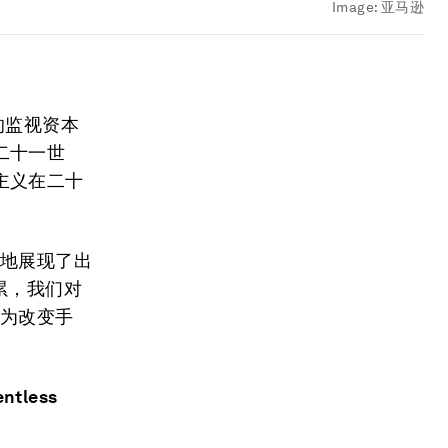
Image:
亚马逊
的监视资本
二十一世
主义在二十
动地展现了出
累，我们对
行为改变手
tless