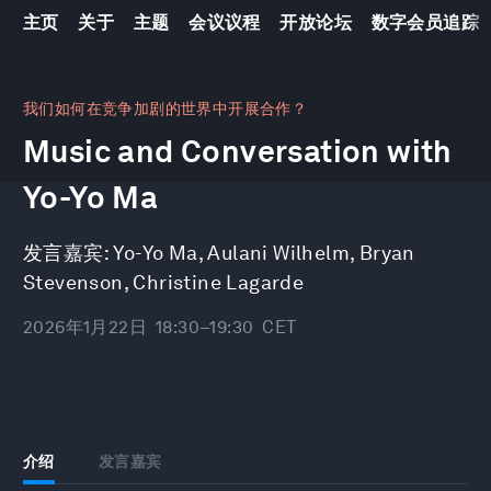
主页
关于
主题
会议议程
开放论坛
数字会员追踪
0
seconds
我们如何在竞争加剧的世界中开展合作？
of
Music and Conversation with
1
hour,
11
Yo-Yo Ma
minutes,
10
seconds
发言嘉宾:
Yo-Yo Ma
,
Aulani Wilhelm
,
Bryan
Stevenson
,
Christine Lagarde
2026年1月22日
18:30–19:30
CET
介绍
发言嘉宾