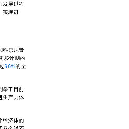
力发展过程
、实现进
和科尔尼管
初步评测的
过
96%
的全
列举了目前
进生产力体
个经济体的
了各个经济