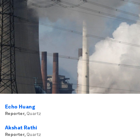
Echo Huang
Reporter
,
Quartz
Akshat Rathi
Reporter
,
Quartz