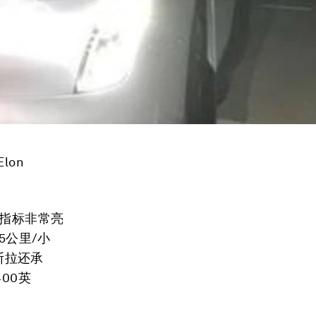
lon
据指标非常亮
5公里/小
斯拉还承
00英