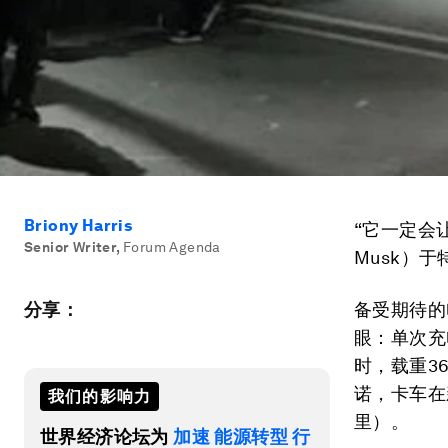
Briony Harris
“它一定会
Senior Writer
,
Forum Agenda
Musk）
分享：
备受期待的
眼：单次充
时，载重3
诺，卡车在
我们的影响力
里）。
世界经济论坛为
加速 能源转型 行