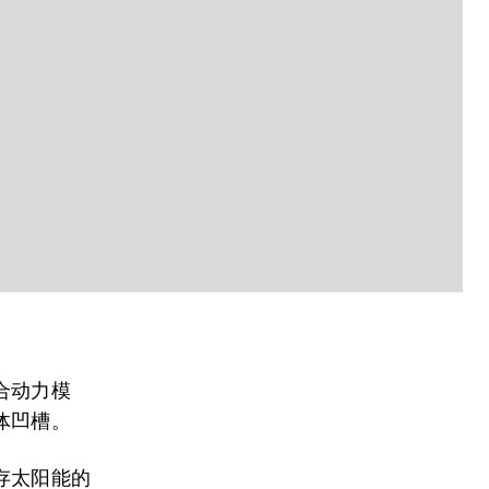
合动力模
体凹槽。
存太阳能的