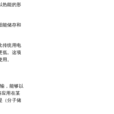
以热能的形
阳能储存和
。
比传统用电
更低。这项
使用。
运输，能够以
将应用在某
是（分子储