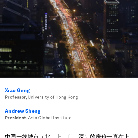
Xiao Geng
Professor
,
University of Hong Kong
Andrew Sheng
President
,
Asia Global Institute
中国一线城市（北、上、广、深）的房价一直在上