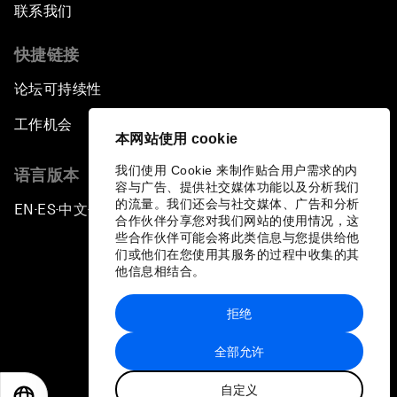
联系我们
快捷链接
论坛可持续性
工作机会
本网站使用 cookie
我们使用 Cookie 来制作贴合用户需求的内
语言版本
容与广告、提供社交媒体功能以及分析我们
的流量。我们还会与社交媒体、广告和分析
EN
ES
中文
日本語
▪
▪
▪
合作伙伴分享您对我们网站的使用情况，这
些合作伙伴可能会将此类信息与您提供给他
们或他们在您使用其服务的过程中收集的其
他信息相结合。
拒绝
隐私政策和服务条款
全部允许
站点地图
自定义
©
2026
世界经济论坛
EN
ES
中文
日本語