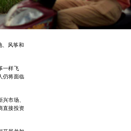
地、风筝和
筝一样飞
人仍将面临
新兴市场、
商直接投资