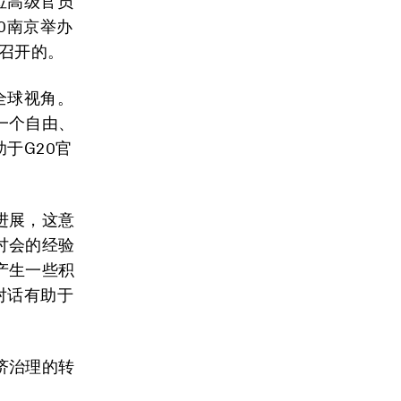
位高级官员
20南京举办
天召开的。
全球视角。
一个自由、
于G20官
进展，这意
讨会的经验
产生一些积
对话有助于
济治理的转