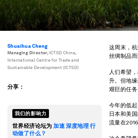
Shuaihua Cheng
这周末，杭
Managing Director
,
ICTSD China,
丝绸制品而
International Centre for Trade and
Sustainable Development (ICTSD)
人们希望，
升。但地缘
分享：
艰巨的任务
今年的低起
我们的影响力
日本和美国
流量在201
世界经济论坛为
加速 深度地理 行
动做了什么？