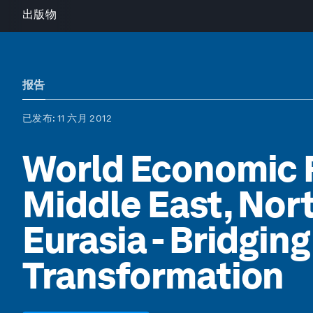
出版物
报告
已发布
: 11 六月 2012
World Economic 
Middle East, Nort
Eurasia - Bridging
Transformation