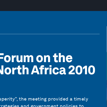
Forum on the
North Africa 2010
perity”, the meeting provided a timely
strategies and government policies to