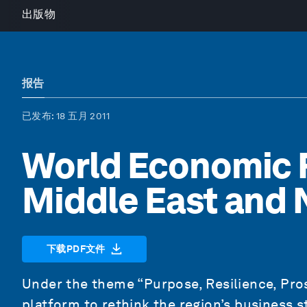
出版物
报告
已发布
: 18 五月 2011
World Economic 
Middle East and 
下载PDF文件
Under the theme “Purpose, Resilience, Pros
platform to rethink the region’s business 