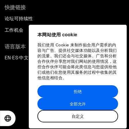
快捷链接
论坛可持续性
工作机会
本网站使用 cookie
我们使用 Cookie 来制作贴合用户需求的内
语言版本
容与广告、提供社交媒体功能以及分析我们
的流量。我们还会与社交媒体、广告和分析
EN
ES
中文
日本語
▪
▪
▪
合作伙伴分享您对我们网站的使用情况，这
些合作伙伴可能会将此类信息与您提供给他
们或他们在您使用其服务的过程中收集的其
他信息相结合。
拒绝
隐私政策和服务条款
全部允许
站点地图
自定义
©
2026
世界经济论坛
EN
ES
中文
日本語