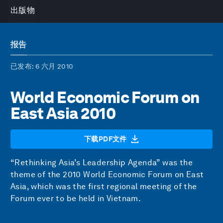
出版物
报告
已发布
: 6 六月 2010
World Economic Forum on
East Asia 2010
下载PDF文件
“Rethinking Asia’s Leadership Agenda” was the
theme of the 2010 World Economic Forum on East
Asia, which was the first regional meeting of the
Forum ever to be held in Vietnam.