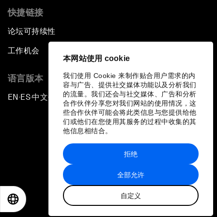
快捷链接
论坛可持续性
工作机会
本网站使用 cookie
我们使用 Cookie 来制作贴合用户需求的内
语言版本
容与广告、提供社交媒体功能以及分析我们
的流量。我们还会与社交媒体、广告和分析
EN
ES
中文
日本語
▪
▪
▪
合作伙伴分享您对我们网站的使用情况，这
些合作伙伴可能会将此类信息与您提供给他
们或他们在您使用其服务的过程中收集的其
他信息相结合。
拒绝
隐私政策和服务条款
全部允许
站点地图
自定义
©
2026
世界经济论坛
EN
ES
中文
日本語