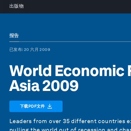
出版物
报告
已发布
: 20 六月 2009
World Economic 
Asia 2009
下载PDF文件
Leaders from over 35 different countries e
pulling the world out of recession and cha