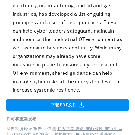
electricity, manufacturing, and oil and gas
industries, has developed a list of guiding
principles and a set of best practices. These
can help cyber leaders safeguard, maintain
and monitor their industrial OT environment as
well as ensure business continuity. While many
organizations may already have some
measures in place to ensure a cyber resilient
OT environment, shared guidance can help
manage cyber risks at the ecosystem level to
increase systemic resilience.
下载PDF文件
许可和重新发布
世界经济论坛 报告 可依照
知识共享 署名-非商业性-非衍生品
4.0 国际公共许可协议
，并根据我们的
使用条款
重新发布。