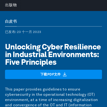
出版物
白皮书
已发布
: 23 十一月 2023
Unlocking Cyber Resilience
in Industrial Environments:
Five Principles
下载PDF文件
This paper provides guidelines to ensure
cybersecurity in the operational technology (OT)
environment, at a time of increasing digitalization
and convergence of the OT and IT (information