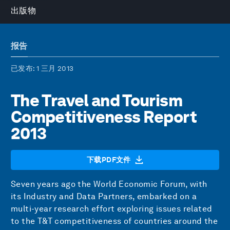
出版物
报告
已发布
: 1 三月 2013
The Travel and Tourism
Competitiveness Report
2013
下载PDF文件
Seven years ago the World Economic Forum, with
its Industry and Data Partners, embarked on a
multi-year research effort exploring issues related
to the T&T competitiveness of countries around the