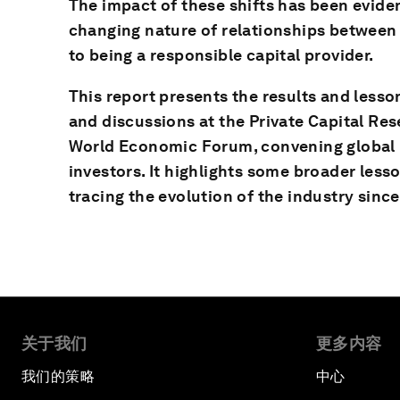
The impact of these shifts has been eviden
changing nature of relationships between 
to being a responsible capital provider.
This report presents the results and less
and discussions at the Private Capital Res
World Economic Forum, convening global pr
investors. It highlights some broader lesso
tracing the evolution of the industry since 
关于我们
更多内容
我们的策略
中心