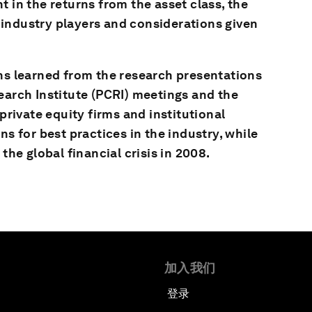
t in the returns from the asset class, the
industry players and considerations given
ons learned from the research presentations
earch Institute (PCRI) meetings and the
ivate equity firms and institutional
ns for best practices in the industry, while
the global financial crisis in 2008.
加入我们
登录