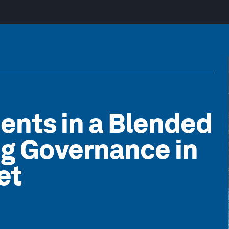
nts in a Blended
ng Governance in
et