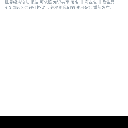
世界经济论坛 报告 可依照
知识共享 署名-非商业性-非衍生品
4.0 国际公共许可协议
，并根据我们的
使用条款
重新发布。