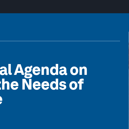
al Agenda on
the Needs of
e