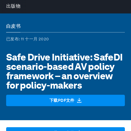
出版物
白皮书
已发布
: 11 十一月 2020
Safe Drive Initiative: SafeDI
scenario-based AV policy
framework – an overview
for policy-makers
下载PDF文件