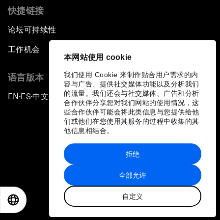
快捷链接
论坛可持续性
工作机会
本网站使用 cookie
我们使用 Cookie 来制作贴合用户需求的内
语言版本
容与广告、提供社交媒体功能以及分析我们
的流量。我们还会与社交媒体、广告和分析
EN
ES
中文
日本語
▪
▪
▪
合作伙伴分享您对我们网站的使用情况，这
些合作伙伴可能会将此类信息与您提供给他
们或他们在您使用其服务的过程中收集的其
他信息相结合。
拒绝
隐私政策和服务条款
全部允许
站点地图
自定义
©
2026
世界经济论坛
EN
ES
中文
日本語