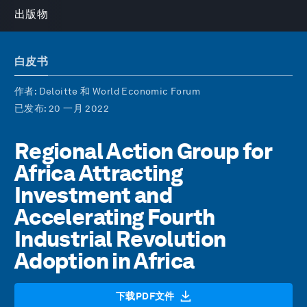
出版物
白皮书
作者
: Deloitte 和 World Economic Forum
已发布
: 20 一月 2022
Regional Action Group for
Africa Attracting
Investment and
Accelerating Fourth
Industrial Revolution
Adoption in Africa
下载PDF文件