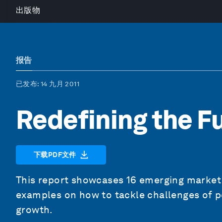
出版物
报告
已发布
: 14 九月 2011
Redefining the F
下载PDF文件
This report showcases 16 emerging market 
examples on how to tackle challenges of p
growth.