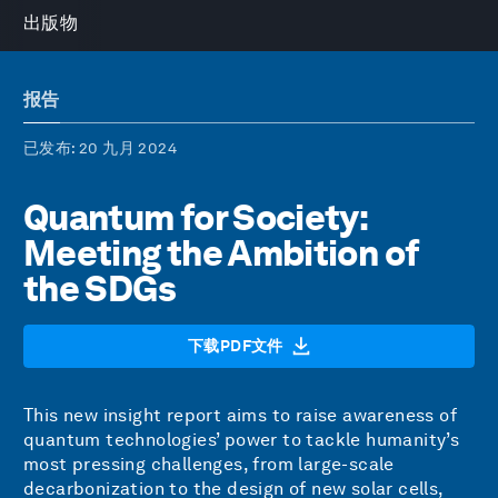
出版物
报告
已发布
: 20 九月 2024
Quantum for Society:
Meeting the Ambition of
the SDGs
下载PDF文件
This new insight report aims to raise awareness of
quantum technologies’ power to tackle humanity’s
most pressing challenges, from large-scale
decarbonization to the design of new solar cells,